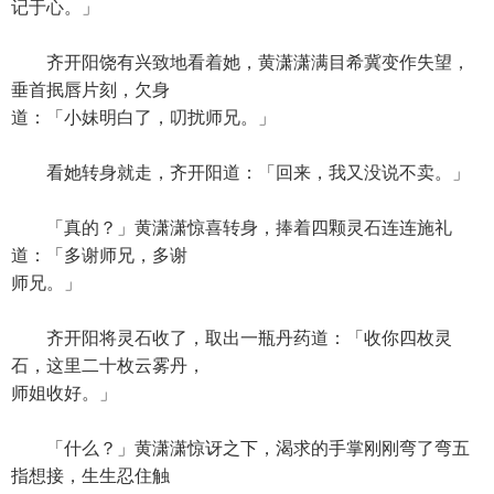
记于心。」
齐开阳饶有兴致地看着她，黄潇潇满目希冀变作失望，
垂首抿唇片刻，欠身
道：「小妹明白了，叨扰师兄。」
看她转身就走，齐开阳道：「回来，我又没说不卖。」
「真的？」黄潇潇惊喜转身，捧着四颗灵石连连施礼
道：「多谢师兄，多谢
师兄。」
齐开阳将灵石收了，取出一瓶丹药道：「收你四枚灵
石，这里二十枚云雾丹，
师姐收好。」
「什么？」黄潇潇惊讶之下，渴求的手掌刚刚弯了弯五
指想接，生生忍住触