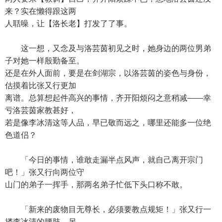
来？实在懒得跟这两
人聒噪，让【洛长老】打发了了事。
这一想，又念及与洛芸茵初见之时，她身边的两位男弟
子对她一样殷勤备至。
还是在外人面前，要是在剑湖宗，以洛芸茵的姿色与身份，
估摸着比张又行更加
离谱。总算想起件高兴的事情，齐开阳烦闷之意稍减——幸
亏洛芸茵家教甚好，
若是像李冰清这等人品，早已敬而远之，哪里还能多一位绝
色道侣？
「今日的事情，谁敢走漏半点风声，就自己离开宗门
吧！」张又行向两位守
山门的弟子一挥手，那两名弟子忙低下头口称不敢。
「新来的废物目无尊长，必须要教点规矩！」张又行一
搂李冰清的腰肢，另