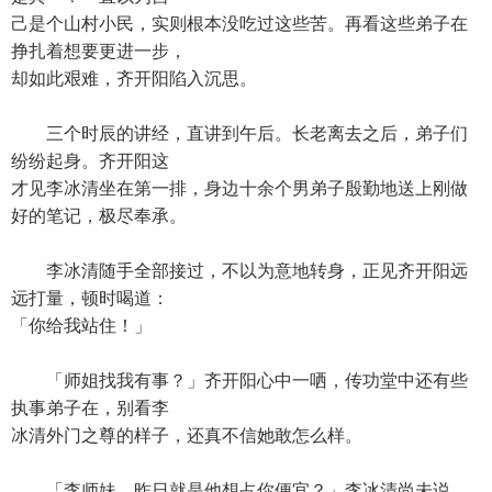
己是个山村小民，实则根本没吃过这些苦。再看这些弟子在
挣扎着想要更进一步，
却如此艰难，齐开阳陷入沉思。
三个时辰的讲经，直讲到午后。长老离去之后，弟子们
纷纷起身。齐开阳这
才见李冰清坐在第一排，身边十余个男弟子殷勤地送上刚做
好的笔记，极尽奉承。
李冰清随手全部接过，不以为意地转身，正见齐开阳远
远打量，顿时喝道：
「你给我站住！」
「师姐找我有事？」齐开阳心中一哂，传功堂中还有些
执事弟子在，别看李
冰清外门之尊的样子，还真不信她敢怎么样。
「李师妹，昨日就是他想占你便宜？」李冰清尚未说