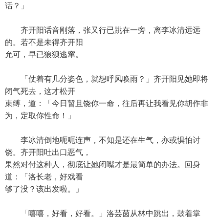
话？」
齐开阳话音刚落，张又行已跳在一旁，离李冰清远远
的。若不是未得齐开阳
允可，早已狼狈逃窜。
「仗着有几分姿色，就想呼风唤雨？」齐开阳见她即将
闭气死去，这才松开
束缚，道：「今日暂且饶你一命，往后再让我看见你胡作非
为，定取你性命！」
李冰清倒地呃呃连声，不知是还在生气，亦或惧怕讨
饶。齐开阳吐出口恶气，
果然对付这种人，彻底让她闭嘴才是最简单的办法。回身
道：「洛长老，好戏看
够了没？该出发啦。」
「嘻嘻，好看，好看。」洛芸茵从林中跳出，鼓着掌