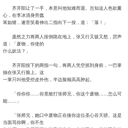
齐开阳让了一手，本意叫他知难而退。岂知这人色欲薰
心，在李冰清身旁蠢
笨如猪，遂苦笑着伸出二指向下一按，道：「落！」
庞然之力将两人按倒跪在地上，张又行又骇又怒，厉声
道：「废物，你使的
什么妖法？」
齐开阳按下的两指一勾，将两人凭空抓到身前，一巴掌
抽在张又行脸上。这
一掌只叫他受些皮外伤，半边脸颊高高肿起。
「你你你……你竟敢打张师兄，你这个废物……怎么可
能……」
「张师兄，她口中废物正在揍你这位圣心谷天骄。这是
当面骂你啊，你不生