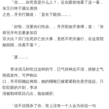
「你……你究竟是什么人？」近在眼前地看了这一幕，
张又行终于露出畏惧
之色，牙关打颤道：「是在下眼拙……」
「好啦，没要你们性命。」齐开阳放开束缚，道：「张
师兄半年后要参加百
宗大比？宗门生死存亡的大事，竟然不闭关修行，在这里陪
她胡闹，你羞不羞？」
「废……」
李冰清几时吃过这样的亏，已气得神志不清，骄娇之气
彻底发作。可声刚出
口，齐开阳翘起拇指，她的咽喉已被紧紧勒住悬空提起。只
眨眨眼的片刻，李冰
清被勒得双目凸出，脸如猪肝。
「信不信我杀了你，世上没有一个人会为你说一句