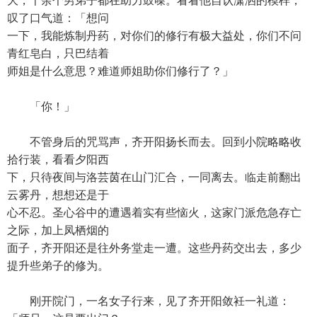
大，十余个男弟子都在助力鼓噪。看看他自认潇洒的模样，
叹了口气道：「想问
一下，我能炼制丹药，对你们的修行有极大益处，你们不问
青红皂白，只巴结着
师姐是什么意思？难道师姐助你们修行了？」
「你！」
不管身后的咒骂声，齐开阳扬长而去。回到小院略略收
拾行装，看看夕阳西
下，只待夜间与洛芸茵在山门汇合，一同离去。临走前翻出
云雾丹，想想还是于
心不忍。圣心谷中的遭遇着实有些恼火，这家门派危急存亡
之际，加上凤栖烟的
面子，齐开阳还是往外务堂走一遭。这些丹药交出去，多少
提升些弟子的修为。
刚开院门，一名女子行来，见了齐开阳敛衽一礼道：