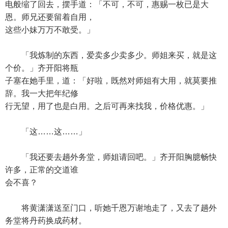
电般缩了回去，摆手道：「不可，不可，惠赐一枚已是大
恩。师兄还要留着自用，
这些小妹万万不敢受。」
「我炼制的东西，爱卖多少卖多少。师姐来买，就是这
个价。」齐开阳将瓶
子塞在她手里，道：「好啦，既然对师姐有大用，就莫要推
辞。我一大把年纪修
行无望，用了也是白用。之后可再来找我，价格优惠。」
「这……这……」
「我还要去趟外务堂，师姐请回吧。」齐开阳胸臆畅快
许多，正常的交道谁
会不喜？
将黄潇潇送至门口，听她千恩万谢地走了，又去了趟外
务堂将丹药换成药材。