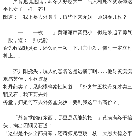
声音越说越低，却令人好感大生，与人相处本就该像这
平凡女子一样。齐开
阳道：「我正要去外务堂，留些下来无妨，师姐要几枚？」
「一……一枚……」黄潇潇声音更小，似是鼓起了勇气
一般，道：「师兄能
否先收四颗灵石，还欠的一颗，下月宗中发月俸时一定立时
补上。」
齐开阳挠头，坑人的恶名这是远播了啊……他对黄潇潇
观感甚佳，本欲随意
将丹药卖了，见此模样索性问道：「外务堂五枚丹丸才卖三
颗灵石，我正要去外
务堂，师姐何不去外务堂兑换？要到我这里出高价？」
「外务堂的好东西，哪里是我能染指。」黄潇潇终于抬
头，掏出四颗灵石道：
「这些是小妹全部身家，还请师兄惠赐一枚，大恩大德必牢