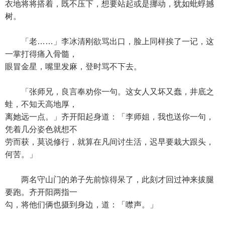
衣地将将搭着，既不压下，想要站起或是挪动，犹如蚍蜉撼
树。
「老……」李冰清刚欲骂出口，脸上同样挨了一记，这
一掌打得痛入骨髓，
眼冒金星，嘴里发麻，登时骂不下去。
「张师兄，良言奉劝你一句。这女人又坏又蠢，井底之
蛙，不知天高地厚，
离她远一点。」齐开阳起身道：「李师姐，我也送你一句，
凭着几分姿色就想不
劳而获，莫说修行，就算在凡间讨生活，迟早要栽大跟头，
何苦。」
两名守山门的弟子先前惊得呆了，此刻才回过神来拔腿
要跑。齐开阳两指一
勾，将他们俩也摄到身边，道：「噤声。」