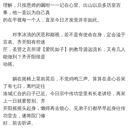
理解，只按恩师的嘱咐一一记在心里。出山以后多历皇宫
事，他一直以为自己真
的在平视每一个人，直至今日才发觉并非如此。
对李冰清的厌恶和鄙视，若不是有使命在身，定会溢于
言表。齐开阳有些迷
茫，圣贤之言所谓【爱民如子】的教导源远流长，又有几人
能做到？齐开阳很是
动摇。
躺在摇椅上晃前晃后，不觉鸡鸣三声。算算在圣心谷呆
了有七日，离约定往
洛城汇合的日子已近。今日宗中传功堂里有长老讲经，再呆
上一日就要暂别。齐
开阳摇摇头起身，懒得再去烦心。见弟子们都早早起身往传
功堂去，遂将院门修
好，前去听讲。