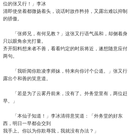
位的张又行！」李冰
清即使坐着都微扬着头，说话时故作矜持，又露出难以抑制
的骄傲。
「张师兄，有何见教？」这张又行语气虽和，却侧着身
只以眼角余光打量。
齐开阳料想来者不善，看看约定的时辰将近，遂想随意应付
两句。
「我听闻你欺凌李师妹，特来向你讨个公道。」张又行
露出个和善的笑意道。
「若是为了云雾丹前来，没有了。外务堂里有，两位赶
早。」
「本仙子知道！」李冰清得意笑道：「外务堂的好东
西，明日一早都会交到
我手上。你以为你欺辱我，我就没有办法？」