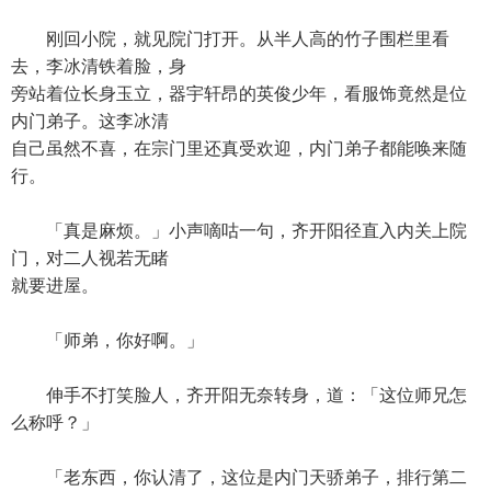
刚回小院，就见院门打开。从半人高的竹子围栏里看
去，李冰清铁着脸，身
旁站着位长身玉立，器宇轩昂的英俊少年，看服饰竟然是位
内门弟子。这李冰清
自己虽然不喜，在宗门里还真受欢迎，内门弟子都能唤来随
行。
「真是麻烦。」小声嘀咕一句，齐开阳径直入内关上院
门，对二人视若无睹
就要进屋。
「师弟，你好啊。」
伸手不打笑脸人，齐开阳无奈转身，道：「这位师兄怎
么称呼？」
「老东西，你认清了，这位是内门天骄弟子，排行第二