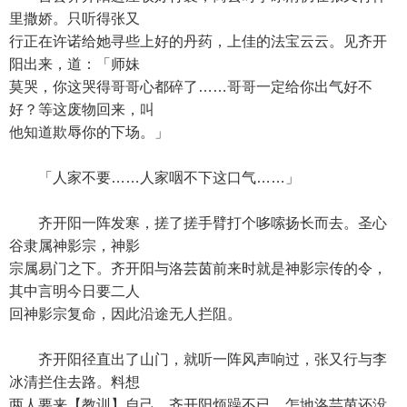
里撒娇。只听得张又
行正在许诺给她寻些上好的丹药，上佳的法宝云云。见齐开
阳出来，道：「师妹
莫哭，你这哭得哥哥心都碎了……哥哥一定给你出气好不
好？等这废物回来，叫
他知道欺辱你的下场。」
「人家不要……人家咽不下这口气……」
齐开阳一阵发寒，搓了搓手臂打个哆嗦扬长而去。圣心
谷隶属神影宗，神影
宗属易门之下。齐开阳与洛芸茵前来时就是神影宗传的令，
其中言明今日要二人
回神影宗复命，因此沿途无人拦阻。
齐开阳径直出了山门，就听一阵风声响过，张又行与李
冰清拦住去路。料想
两人要来【教训】自己，齐开阳烦躁不已，怎地洛芸茵还没