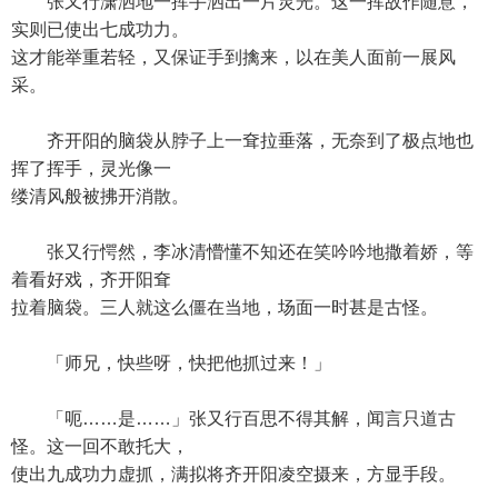
张又行潇洒地一挥手洒出一片灵光。这一挥故作随意，
实则已使出七成功力。
这才能举重若轻，又保证手到擒来，以在美人面前一展风
采。
齐开阳的脑袋从脖子上一耷拉垂落，无奈到了极点地也
挥了挥手，灵光像一
缕清风般被拂开消散。
张又行愕然，李冰清懵懂不知还在笑吟吟地撒着娇，等
着看好戏，齐开阳耷
拉着脑袋。三人就这么僵在当地，场面一时甚是古怪。
「师兄，快些呀，快把他抓过来！」
「呃……是……」张又行百思不得其解，闻言只道古
怪。这一回不敢托大，
使出九成功力虚抓，满拟将齐开阳凌空摄来，方显手段。