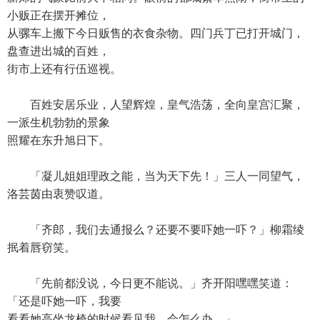
小贩正在摆开摊位，
从骡车上搬下今日贩售的衣食杂物。四门兵丁已打开城门，
盘查进出城的百姓，
街市上还有行伍巡视。
百姓安居乐业，人望辉煌，皇气浩荡，全向皇宫汇聚，
一派生机勃勃的景象
照耀在东升旭日下。
「凝儿姐姐理政之能，当为天下先！」三人一同望气，
洛芸茵由衷赞叹道。
「齐郎，我们去通报么？还要不要吓她一吓？」柳霜绫
抿着唇窃笑。
「先前都没说，今日更不能说。」齐开阳嘿嘿笑道：
「还是吓她一吓，我要
看看她高坐龙椅的时候看见我，会怎么办。」