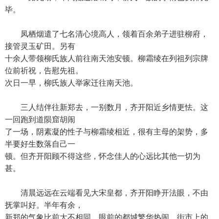
毕。
凤栖烟遣了七名清心境高人，领着百余弟子进驻柳府，
接管灵玉矿田。另有
十余人带领柳氏族人前往南天池安顿。柳霜绫在列祖列宗牌
位前祈祝，告慰先祖。
次日一早，柳氏族人举家迁往南天池。
三人结伴往新郑去，一别数月，齐开阳近乡情更怯。这
一回跑到道陨窟胡闹
了一场，阴素凝的性子与柳霜绫相近，很有主母的架势，多
半要好生数落自己一
顿。但齐开阳顾不得这些，怀念佳人的心远比其他一切为
甚。
清晨远远在云端看见大宋皇都，齐开阳睁开法眼，不由
抚掌叫好。半年有余，
新郑的气象比前大不相同。眼前的都城繁华热闹，街市上的