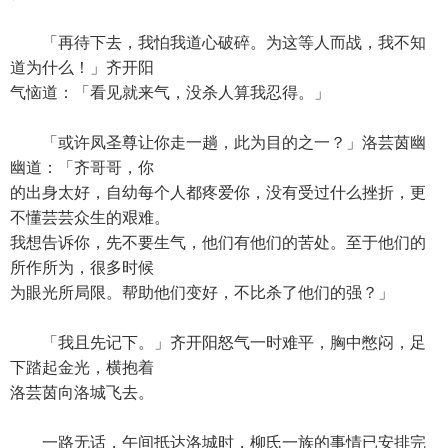
「再待下去，我怕我道心破碎。为这等人而战，我不知
道为什么！」齐开阳
气恼道：「看见就来气，没杀人算我忍得。」
「或许凤圣尊让你走一趟，此为目的之一？」洛芸茵幽
幽道：「齐哥哥，你
的出身太好，自幼每个人都疼爱你，没有受过什么挫折，更
不懂芸芸众生的艰难。
我想告诉你，先不要生气，他们有他们的苦处。至于他们的
所作所为，很多时候
为眼光所局限。帮助他们变好，不比杀了他们的强？」
「我且先记下。」齐开阳怒气一时难平，胸中憋闷，足
下踏起金光，横抱着
洛芸茵向洛城飞去。
一路无话，午间抵达洛城时，柳氏一族的事情已安排完