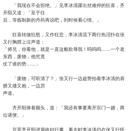
「我现在不会拒绝。」见李冰清露出丝难抑的狂喜，齐
开阳又道：「至于往
后，等炼制新的丹药再说吧，到时候看心情。」
狂喜转做狂怒，又作狂悲，李冰清流下两行热泪扑在张
又行胸膛上泣声道：
「师兄，你看他，就是一直这般欺辱我！呜呜呜……一个老
东西，废物，他究竟
仗了谁的势……」
「废物，可听清了？」张又行一边趁势拍着李冰清的肩
膀又搂又抱，一边厉
声道。
齐开阳捧着额头，道：「我还有事要离开宗门一趟，两
位请便。」
言罢齐开阳进屋收好行囊，离去时李冰清仍在张又行怀