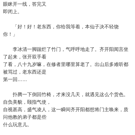
眼眯开一线，答完又
即闭上。
「好！好！老东西，你给我等着，本仙子决不轻饶
你！」
李冰清一脚踹烂了竹门，气呼呼地走了。齐开阳闻言坐
了起来，张开双手看
了看，八十九岁嘛，在修者里哪里算老了。出山后多难听都
被骂过，老东西还是
第一回……
扑腾一下倒回竹椅，才来没几天，就遇见这么个货色。
自负美貌，颐指气使，
自视甚高，盛气凌人，这一瞬间齐开阳都想将门主唤来，质
问他教的弟子都是些
什么玩意儿。