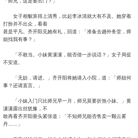
「师兄，这是要出门？」
女子相貌算得上清秀，比起李冰清就大有不及。她穿着
打扮并不出众，看着
甚是平凡。齐开阳见她有礼，回道：「准备去趟外务堂，师
姐找我有事？」
「不敢当。小妹黄潇潇，能否借一步说话？」女子局促
不安道。
「无妨，请进。」齐开阳将她请入小院，道：「师姐何
事？还请直言。」
「小妹入门只比师兄早一月，师兄莫要折煞小妹。」黄
潇潇露出丝犹豫，不
敢再看齐开阳垂头紧张道：「不知师兄能否售卖一颗云雾
丹……」