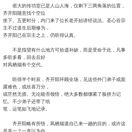
偌大的传功堂已是人山人海，仅剩下三两角落的位置，
齐开阳随意找个空位
坐下。五更时分，内门来了位长老开始讲经说法。圣心谷宗
主不过道生后期修为，
齐开阳已在宗主之上，仍听得认真。
不是指望有什么地方可拾遗补缺，而是受命于此，凡事
多听多看，回去后好
对凤栖烟有个交代。
听得半个时辰，齐开阳环顾全场，见这些外门弟子或面
露难色，或欣喜万分，
或茫然无措。无论能否领悟，绝大多数都绷紧了脸拼力记
忆。不少弟子还带了纸
笔，运笔如飞地记录。
齐开阳略有所悟，凤栖烟遣自己来一趟的目的，或许这
是其一？一直以为自