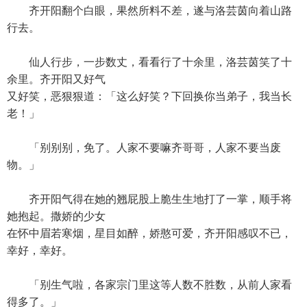
齐开阳翻个白眼，果然所料不差，遂与洛芸茵向着山路
行去。
仙人行步，一步数丈，看看行了十余里，洛芸茵笑了十
余里。齐开阳又好气
又好笑，恶狠狠道：「这么好笑？下回换你当弟子，我当长
老！」
「别别别，免了。人家不要嘛齐哥哥，人家不要当废
物。」
齐开阳气得在她的翘屁股上脆生生地打了一掌，顺手将
她抱起。撒娇的少女
在怀中眉若寒烟，星目如醉，娇憨可爱，齐开阳感叹不已，
幸好，幸好。
「别生气啦，各家宗门里这等人数不胜数，从前人家看
得多了。」