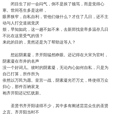
闭目生了好一会闷气，倒不是挨了顿骂，而是觉得心
寒。世间苍生多是这样，
眼界狭窄，自私自利，管他们做什么？才住了几日，还不主
动与人打交道就觉厌
烦，早知如此，这一趟不如不来，去新郑找皇帝多温存几日
不比在这里受气的强？
来此的目的，竟然还是为了帮助这等人？
想起阴素凝，齐开阳猛然睁眼。还记得在大宋为官时，
阴素凝在市井的名声
没一个好词儿。彼时的阴素凝，无论内心如何自私，只是为
自己打算，所作所为
依然以万民为愿。皇宫一战，阴素凝光芒万丈，终使得万众
归心，那件百衲衮龙
袍齐开阳还记忆犹新。
圣贤书齐开阳读得不少，其中多有阐述芸芸众生的圣贤
之言。齐开阳当时不