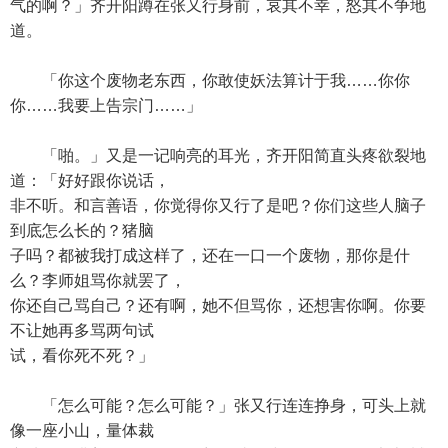
气的啊？」齐开阳蹲在张又行身前，哀其不幸，怒其不争地
道。
「你这个废物老东西，你敢使妖法算计于我……你你
你……我要上告宗门……」
「啪。」又是一记响亮的耳光，齐开阳简直头疼欲裂地
道：「好好跟你说话，
非不听。和言善语，你觉得你又行了是吧？你们这些人脑子
到底怎么长的？猪脑
子吗？都被我打成这样了，还在一口一个废物，那你是什
么？李师姐骂你就罢了，
你还自己骂自己？还有啊，她不但骂你，还想害你啊。你要
不让她再多骂两句试
试，看你死不死？」
「怎么可能？怎么可能？」张又行连连挣身，可头上就
像一座小山，量体裁